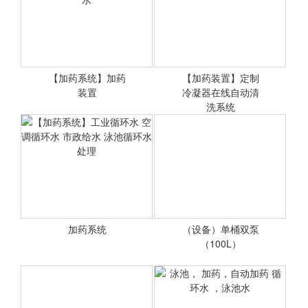
欢迎来电18018665967，
微信同号
【加药系统】加药
【加药装置】定制
<查看详情>
装置
冷凝器在线自动清
<查看详情>
洗系统
【加药系统】消毒剂加药装
加药装置
置 火力发电炉水处理 空调
循环水
加药系统
（设备）单桶双泵
<查看详情>
<查看详情>
（100L）
【加药系统】工业循环水