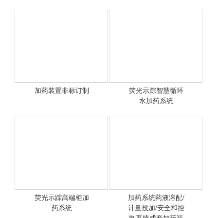
加药装置非标订制
荧光示踪智慧循环
<查看详情>
<查看详情>
水加药系统
荧光示踪高端柜加
加药系统药液溶配/
<查看详情>
药系统
计量投加/安全和控
<查看详情>
制系统成套加药装