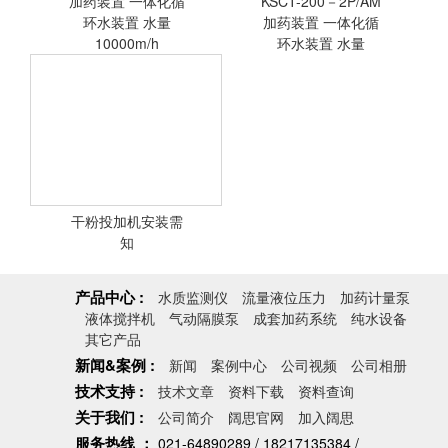
加药装置 一体化循
KSCT-200－2P/AM
环水装置 水量
<查看详情>
加药装置 一体化循
<查看详情>
10000m/h
环水装置 水量
加药装置 一体化循环水装
置
干粉投加机安装需
<查看详情>
知
<查看详情>
产品中心 :
水质监测仪
流量液位压力
加药计量泵
液体搅拌机
气动隔膜泵
成套加药系统
纯水设备
其它产品
新闻&案例 :
新闻
案例中心
公司视频
公司相册
技术支持 :
技术文章
资料下载
资料查询
关于我们 :
公司简介
阔思官网
加入阔思
服务热线 ：
021-64890289 / 18217135384 /