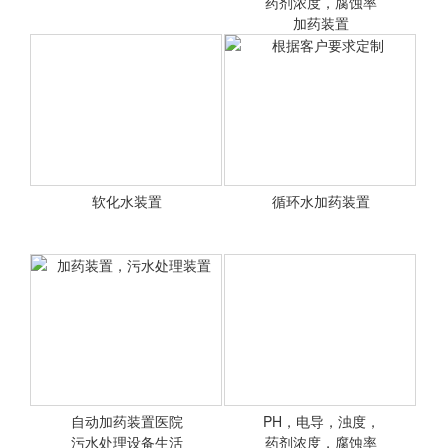
软化、除盐系统中的预处理
<查看详情>
药剂浓度，腐蚀率
<查看详情>
设备，对水质要求不高的工
加药装置
业给水的粗过滤设备； 以
及用在游泳池循环处理系
统、冷却循环水净化系统
等。
软化水装置
循环水加药装置
<查看详情>
<查看详情>
根据客户要求定制
自动加药装置医院
PH，电导，浊度，
污水处理设备生活
<查看详情>
药剂浓度，腐蚀率
<查看详情>