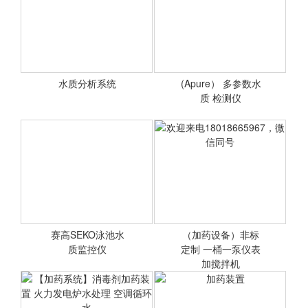
水质分析系统
(Apure） 多参数水
<查看详情>
<查看详情>
质 检测仪
PH ， ORP检测
赛高SEKO泳池水
（加药设备）非标
<查看详情>
质监控仪
定制 一桶一泵仪表
<查看详情>
加搅拌机