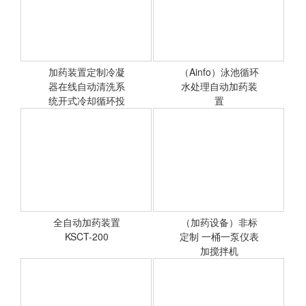
空调循环水 市政给水 泳池
循环水处理
加药装置定制冷凝
（Ainfo）泳池循环
器在线自动清洗系
<查看详情>
水处理自动加药装
<查看详情>
统开式冷却循环投
置
加系统
泳池， 加药，自动加药 循
环水 ，泳池水
全自动加药装置
（加药设备）非标
<查看详情>
KSCT-200
定制 一桶一泵仪表
<查看详情>
加搅拌机