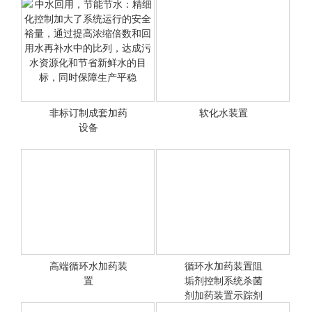
非标订制成套加药
软化水装置
<查看详情>
设备
<查看详情>
中水回用，节能节水：精细
化控制加大了系统运行的安
全 裕量，通过提高浓缩倍
数和回用水再补水中的比
列，达成污水资源化和节省
新鲜水的目标，同时保障生
高端循环水加药装
循环水加药装置阻
产平稳
<查看详情>
置
垢剂控制系统杀菌
<查看详情>
剂加药装置示踪剂
加药装置