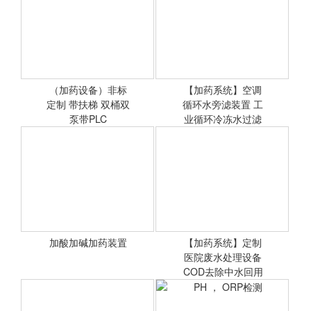
（加药设备）非标定制 防
絮凝剂PAM混合搅拌装置
爆箱配气动泵
水处理/化工/印染水处理加
药装置
（加药设备）非标
【加药系统】空调
定制 带扶梯 双桶双
<查看详情>
循环水旁滤装置 工
<查看详情>
泵带PLC
业循环冷冻水过滤
系统
加酸加碱加药装置
【加药系统】定制
<查看详情>
医院废水处理设备
<查看详情>
COD去除中水回用
成套设备