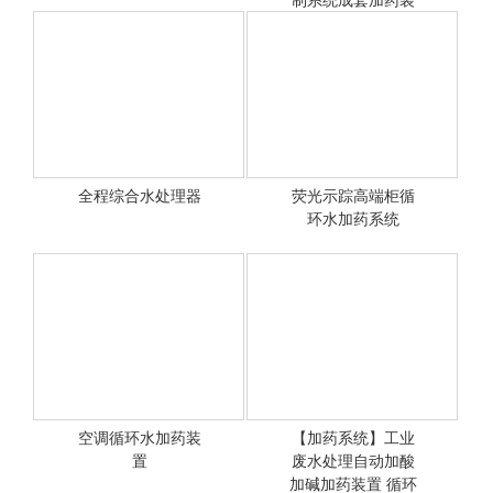
置
全程综合水处理器
荧光示踪高端柜循
<查看详情>
环水加药系统
<查看详情>
空调循环水加药装
【加药系统】工业
<查看详情>
置
废水处理自动加酸
<查看详情>
加碱加药装置 循环