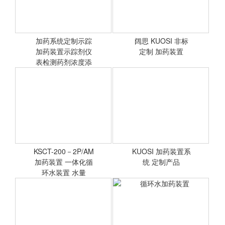
面清洁和消毒 办公场所 厨
房 洗衣房 酒店 医院 洗车游
泳 冷却塔 水工业及食品饮
料 废水等
加药系统定制示踪
阔思 KUOSI 非标
加药装置示踪剂仪
<查看详情>
定制 加药装置
<查看详情>
表检测药剂浓度添
加药剂
KSCT-200－2P/AM
KUOSI 加药装置系
加药装置 一体化循
<查看详情>
统 定制产品
<查看详情>
环水装置 水量