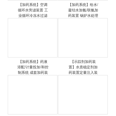
【加药系统】空调
【加药系统】给水/
循环水旁滤装置 工
<查看详情>
凝结水加氨/联氨加
<查看详情>
业循环冷冻水过滤
药装置 锅炉水处理
系统非标定
投药设
【加药系统】药液
【示踪剂加药装
溶配/计量投加/和控
<查看详情>
置】水质稳定剂加
<查看详情>
制系统 成套加药装
药装置定量注入装
置
置智能加氨装置