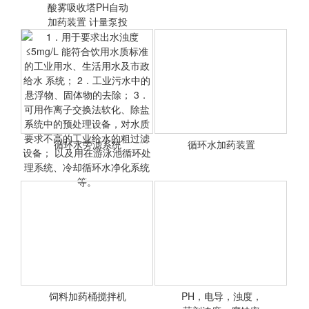
酸雾吸收塔PH自动
<查看详情>
<查看详情>
加药装置 计量泵投
加药液设
加药装置， 污水处理，循
环水，空调循环水
循环水旁滤系统
循环水加药装置
<查看详情>
<查看详情>
1．用于要求出水浊度
≤5mg/L 能符合饮用水质标
准的工业用水、生活用水及
市政给水 系统； 2．工业污
水中的悬浮物、固体物的去
除； 3．可用作离子交换法
饲料加药桶搅拌机
PH，电导，浊度，