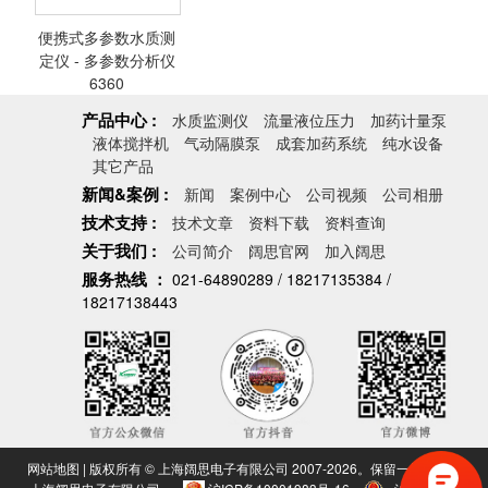
便携式多参数水质测
定仪 - 多参数分析仪
6360
产品中心 :
水质监测仪
流量液位压力
加药计量泵
液体搅拌机
气动隔膜泵
成套加药系统
纯水设备
便携式多参数水质
其它产品
测定仪 - 多参数分
新闻&案例 :
新闻
案例中心
公司视频
公司相册
析仪6360
技术支持 :
技术文章
资料下载
资料查询
关于我们 :
公司简介
阔思官网
加入阔思
服务热线 ：
021-64890289 / 18217135384 /
<查看详情>
18217138443
网站地图
| 版权所有 © 上海阔思电子有限公司 2007-2026。保留一切权利。