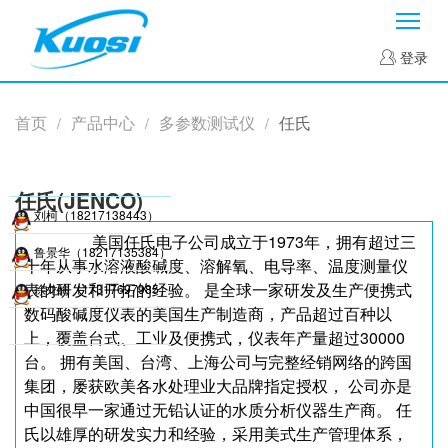
菜
登录
首页
产品中心
多参数测试仪
任氏
/
/
/
任氏(JENCO)
刘柯（18217138443）
美国任氏电子公司成立于1973年，拥有超过三
鲁景华（18217135384）
十年从事水溶液酸碱度、溶解氧、电导率、温度测量仪
表的研发和开拓的经验。 是全球一家研发及生产便携式
徐龙梅（17317697985）
数码酸碱度仪表的美国生产制造商，产品超过百种以
上，覆盖台式、工业及便携式，仪表年产量超过30000
台。 拥有美国、台湾、上海公司与完整经销网络的跨国
集团，屡获欧美各水处理业大品牌指定授权， 公司亦是
中国很早一家通过无铅认证的水质分析仪器生产商。 任
氏以雄厚的研发实力和经验，采用美式生产管理体系，