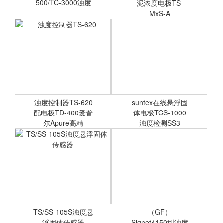
500/TC-3000浊度
<查看详情>
泥浓度电极TS-
<查看详情>
MxS-A
浊度控制器TS-620
suntex在线悬浮固
配电极TD-400爱普
<查看详情>
体电极TCS-1000
<查看详情>
尔Apure高精
浊度检测SS3
浊度控制器TS-620
TS/SS-105S浊度悬
（GF）
浮固体传感器
<查看详情>
Signet4150型浊度
<查看详情>