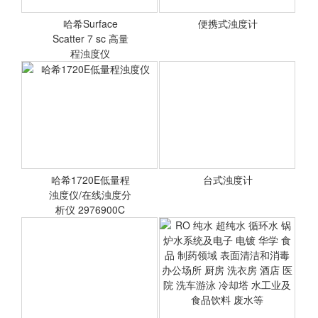
哈希Surface
便携式浊度计
Scatter 7 sc 高量
<查看详情>
<查看详情>
程浊度仪
哈希1720E低量程
台式浊度计
浊度仪/在线浊度分
<查看详情>
<查看详情>
析仪 2976900C
哈希1720E低量程浊度仪