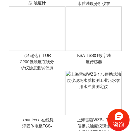
型 浊度计
水质浊度分析仪在
线台式浊
WZS-
上海雷磁WZS-188E实验室
186/185A/181A/180A 型
浊度计水质浊度分析仪在线
浊度计
台式浊度检测仪
（科瑞达）TUR-
KSA-TSS01数字浊
2200低浊度在线分
<查看详情>
<查看详情>
度传感器
析仪浊度测试仪测
定仪检
（suntex）在线悬
上海雷磁WZB-175
浮固体电极TCS-
<查看详情>
便携式浊度仪现场
<查看详情>