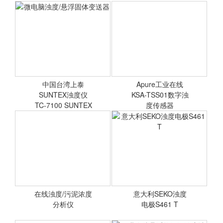
KSA-TSS02数字悬浮物浓
污泥浓度计S-730
度传感器
中国台湾上泰
Apure工业在线
SUNTEX浊度仪
<查看详情>
KSA-TSS01数字浊
<查看详情>
TC-7100 SUNTEX
度传感器
微
微电脑浊度/悬浮固体变送
器
在线浊度/污泥浓度
意大利SEKO浊度
<查看详情>
分析仪
电极S461 T
<查看详情>