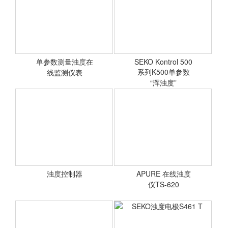
单参数测量浊度在
SEKO Kontrol 500
系列K500单参数
<查看详情>
线监测仪表
<查看详情>
“浑浊度”
浊度控制器
APURE 在线浊度
<查看详情>
<查看详情>
仪TS-620