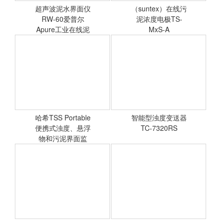
超声波泥水界面仪
（suntex）在线污
RW-60爱普尔
<查看详情>
泥浓度电极TS-
<查看详情>
Apure工业在线泥
MxS-A
水界面仪
超声波泥水界面仪RW-60
suntex在线污泥浓度电极
TS-MxS-A 浊度检测
SS316L自动刮片清洗
哈希TSS Portable
智能型浊度变送器
便携式浊度、悬浮
<查看详情>
TC-7320RS
<查看详情>
物和污泥界面监