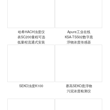
哈希HACH浊度仪
Apure工业在线
表SC200量程可选
<查看详情>
KSA-TSS02数字悬
<查看详情>
低量程流通式安装
浮物浓度传感器
高量程
HACH浊度仪表SC200
SEKO浊度K100
赛高SEKO悬浮物
<查看详情>
污泥浓度检测仪
<查看详情>