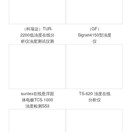
（科瑞达）TUR-
（GF）
2200低浊度在线分
<查看详情>
Signet4150型浊度
<查看详情>
析仪浊度测试仪测
仪
定仪检
（GF） Signet4150型浊度
仪
suntex在线悬浮固
TS-620 浊度在线
体电极TCS-1000
<查看详情>
<查看详情>
分析仪
浊度检测SS3