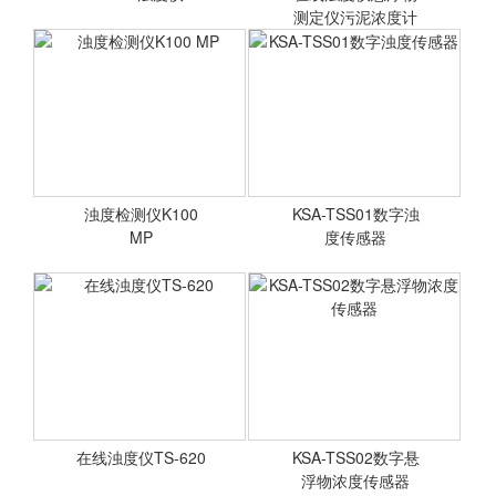
测定仪污泥浓度计
水
[GF浊度仪]Signet 4150 浊
在线悬浮物控制器S-730
度仪
浊度检测仪K100
KSA-TSS01数字浊
<查看详情>
MP
<查看详情>
度传感器
浊度检测仪K100 MP
KSA-TSS01数字浊度传感
器
在线浊度仪TS-620
KSA-TSS02数字悬
<查看详情>
浮物浓度传感器
<查看详情>