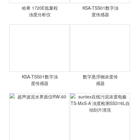
哈希 1720E低量程
KSA-TSS01数字浊
<查看详情>
浊度分析仪
<查看详情>
度传感器
RO 纯水 超纯水 循环水 锅
炉水系统及电子 电镀 华学
食品 制药领域 表面清洁和
消毒 办公场所 厨房 洗衣房
酒店 医院 洗车游泳 冷却塔
水工业及食品饮料 废水等
KSA-TSS01数字浊
数字悬浮物浓度传
<查看详情>
度传感器
<查看详情>
感器