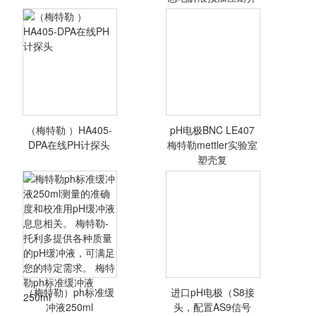
质
梅特勒 HF405-60
氢氟酸PH电极
（梅特勒 ）HA405-
pH电极BNC LE407
<查看详情>
<查看详情>
DPA在线PH计探头
梅特勒mettler实验室
塑壳复
（梅特勒 ）
HA405-DPA在线
PH计探头
（梅特勒）ph标准缓
进口pH电极（S8接
<查看详情>
<查看详情>
冲液250ml
头，配置AS9信号