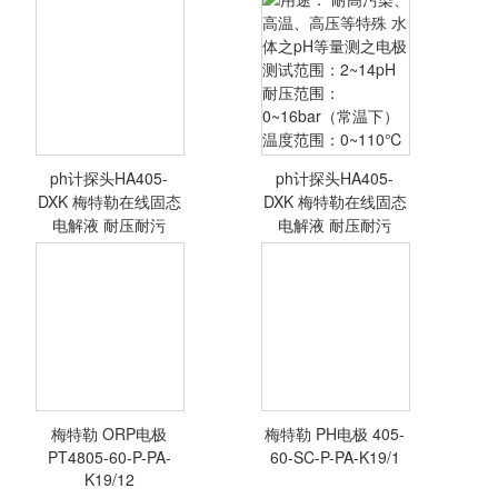
ph计探头HA405-
ph计探头HA405-
<查看详情>
<查看详情>
DXK 梅特勒在线固态
DXK 梅特勒在线固态
电解液 耐压耐污
电解液 耐压耐污
用途： 耐高污
染、高温、高压等
特殊 水体之pH等
量测之电极 测试
范围：2~14pH 耐
压范围：
梅特勒 ORP电极
梅特勒 PH电极 405-
0~16bar（常温
<查看详情>
<查看详情>
PT4805-60-P-PA-
60-SC-P-PA-K19/1
下） 温度范围：
K19/12
0~110℃