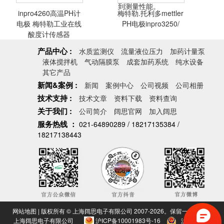
inpro4260高温PH计
梅特勒.托利多mettler
<查看详情>
<查看详情>
电极 梅特勒工业在线
PH电极inpro3250/
酸度计传感器
产品中心 :
水质监测仪
流量液位压力
加药计量泵
液体搅拌机
气动隔膜泵
成套加药系统
纯水设备
inpro4260高温PH
适合于生化、制药
其它产品
计电极 梅特勒工
和化工中的广泛用
新闻&案例 :
新闻
案例中心
公司视频
公司相册
业在线酸度计传感
途。InPro3250系
技术支持 :
器
列有大量不同的
技术文章
资料下载
资料查询
pH敏感性玻璃膜
关于我们 :
公司简介
阔思官网
加入阔思
精选产品可供使
服务热线 ：
021-64890289 / 18217135384 /
用。这保证了在不
<查看详情>
<查看详情>
18217138443
同的运行条件下达
到测量性能。
网站地图
| 版权所有 © 上海阔思电子有限公司 2007-2026。保留一切权利。
上海阔思电子有限公司
沪ICP备10001983号-16
沪公网安备