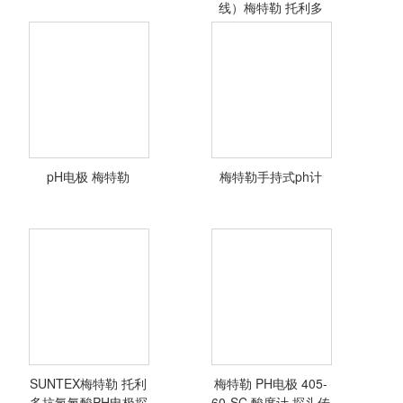
线）梅特勒 托利多
PH
梅特勒ph标准缓
冲液250ml测量的
准确度和校准用
pH缓冲液息息相
关。 梅特勒-托利
多提供各种质量的
pH电极 梅特勒
梅特勒手持式ph计
pH缓冲液，可满
<查看详情>
<查看详情>
足您的特定需求。
梅特勒ph标准缓
冲液250ml
SUNTEX梅特勒 托利
梅特勒 PH电极 405-
<查看详情>
<查看详情>
多抗氢氟酸PH电极探
60-SC 酸度计 探头传