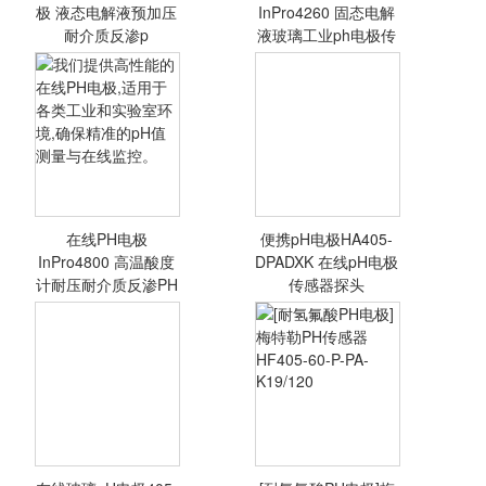
极 液态电解液预加压
InPro4260 固态电解
耐介质反渗p
液玻璃工业ph电极传
了解预加压PH电
在线pH电极广泛
极的原理、优势及
应用于工业过程监
其在水质监测和工
测,具备高精度、
业应用中的重要
稳定性强等优点,
性,提高测量准确
适用于各类酸碱度
性。
测量,保证生产质
在线PH电极
便携pH电极HA405-
量。
<查看详情>
<查看详情>
InPro4800 高温酸度
DPADXK 在线pH电极
计耐压耐介质反渗PH
传感器探头
我们提供高性能的
在线PH电极,适用
于各类工业和实验
室环境,确保精准
的pH值测量与在
线监控。