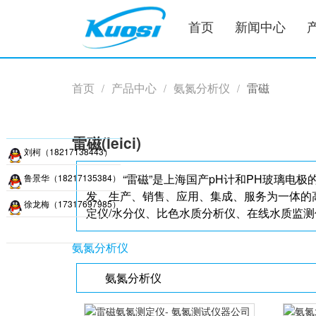
首页
新闻中心
首页
产品中心
氨氮分析仪
雷磁
/
/
/
雷磁(leici)
刘柯（18217138443）
“雷磁”是上海国产pH计和PH玻璃电
鲁景华（18217135384）
发、生产、销售、应用、集成、服务为一体的
徐龙梅（17317697985）
定仪/水分仪、比色水质分析仪、在线水质监
氨氮分析仪
氨氮分析仪