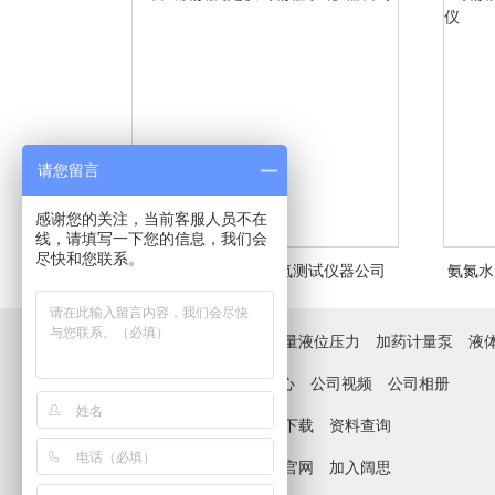
请您留言
感谢您的关注，当前客服人员不在
线，请填写一下您的信息，我们会
尽快和您联系。
雷磁氨氮测定仪- 氨氮测试仪器公司
氨氮水
雷磁氨氮测定仪- 氨氮测试仪器公司
氨氮
产品中心 :
水质监测仪
流量液位压力
加药计量泵
液
新闻&案例 :
新闻
案例中心
公司视频
公司相册
技术支持 :
技术文章
资料下载
资料查询
<查看详情>
关于我们 :
公司简介
阔思官网
加入阔思