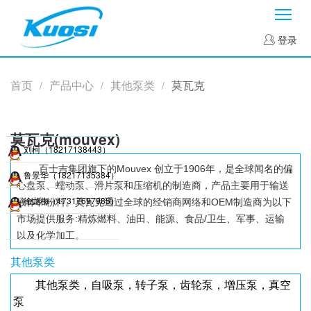
菜
登录
首页
产品中心
其他泵类
莫瓦克
/
/
/
莫瓦克(mouvex)
刘柯（18217138443）
百士吉集团旗下的Mouvex 创立于1906年，是全球闻名的偏
鲁景华（18217135384）
心盘泵、蠕动泵、滑片泵和压缩机的制造商，产品主要用于输送
徐龙梅（17317697985）
液体和粉料。莫瓦克通过全球的经销商网络和OEM制造商为以下
市场提供服务:精炼燃料、油田、能源、食品/卫生、军事、运输
以及化学加工。
其他泵类
其他泵类，自吸泵，转子泵，齿轮泵，增压泵，真空
泵