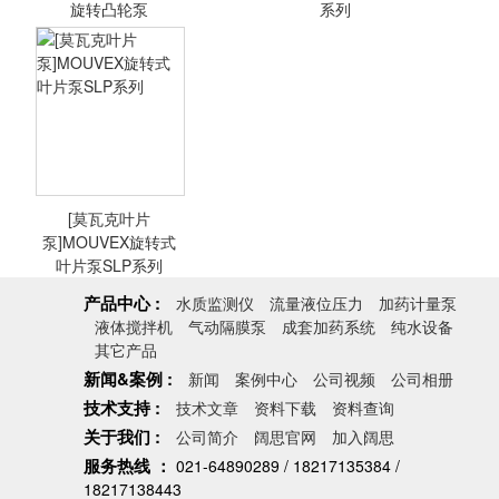
旋转凸轮泵
系列
[莫瓦克mouvex凸
[MOUVEX叶片泵]
轮泵]BLK4-T液罐
莫瓦克螺旋式叶片
车用旋转凸轮泵
泵P系列
[莫瓦克叶片
<查看详情>
<查看详情>
泵]MOUVEX旋转式
叶片泵SLP系列
产品中心 :
水质监测仪
流量液位压力
加药计量泵
液体搅拌机
气动隔膜泵
成套加药系统
纯水设备
[莫瓦克叶片
其它产品
泵]MOUVEX旋转
新闻&案例 :
新闻
案例中心
公司视频
公司相册
式叶片泵SLP系列
技术支持 :
技术文章
资料下载
资料查询
关于我们 :
公司简介
阔思官网
加入阔思
服务热线 ：
021-64890289 / 18217135384 /
<查看详情>
18217138443