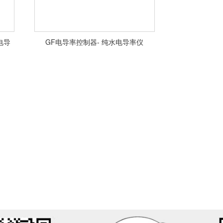
电导
GF电导率控制器- 纯水电导率仪
道电
GF电导率控制器，纯水电导率仪
<查看详情>