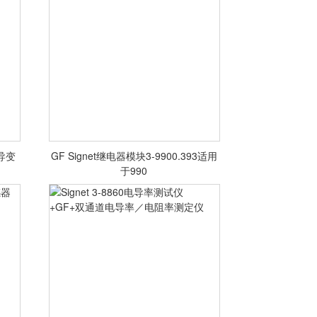
电导变
GF Signet继电器模块3-9900.393适用
电导
GF Signet继电器模块3-9900.393
于990
适用于9900仪表模块配件
<查看详情>