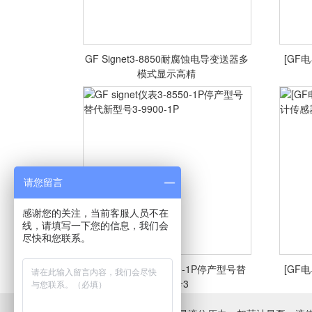
GF Signet3-8850耐腐蚀电导变送器多
[GF电
GF电导率测试仪]3-8850-电导率变
[GF
模式显示高精
送器
计
<查看详情>
请您留言
感谢您的关注，当前客服人员不在
线，请填写一下您的信息，我们会
尽快和您联系。
GF signet仪表3-8550-1P停产型号替
[GF电
GF signet仪表3-8550-1P停产型号
[GF
代新型号3
替代新型号3-9900-1P