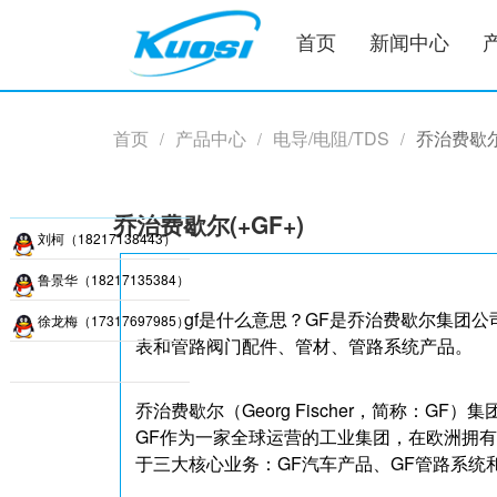
首页
新闻中心
首页
产品中心
电导/电阻/TDS
乔治费歇
/
/
/
乔治费歇尔(+GF+)
刘柯（18217138443）
鲁景华（18217135384）
gf是什么意思？GF是乔治费歇尔集团公司，
徐龙梅（17317697985）
表和管路阀门配件、管材、管路系统产品。
乔治费歇尔（Georg Fischer，简称：GF）集
GF作为一家全球运营的工业集团，在欧洲拥有
于三大核心业务：GF汽车产品、GF管路系统