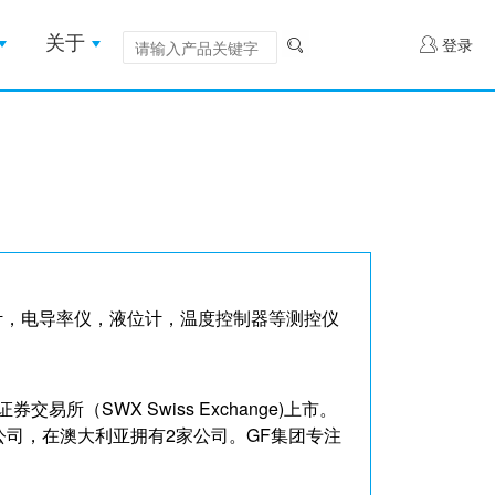
关于
登录
Ph计，电导率仪，液位计，温度控制器等测控仪
交易所（SWX Swiss Exchange)上市。
公司，在澳大利亚拥有2家公司。GF集团专注