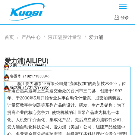
菜
登录
首页
产品中心
液压隔膜计量泵
爱力浦
/
/
/
爱力浦(AILIPU)
刘柯（18217138443）
鲁景华（18217135384）
浙江爱力浦泵业有限公司是
“流体投加”的高新技术企业，位
徐龙梅（17317697985）
1997
于甬台温高速与上三高速交会处的台州市三门县，创建于
2000
5
年。于
年
月开始专业从事自动化计量泵、成套加药装置、
计量泵数字控制器等系列产品的设计、研发、生产及销售；为了
,
提高企业的核心竞争力
使纯机械的计量泵产品成为机电一体
化、人机数字介面化、集成化产品。先后成立爱力浦软件公司、
爱力浦自动化科技公司、爱力浦（美国）公司，组建产品检测中
心、多元素金属分析实验室等，并经浙江省科技厅批准设立“新型