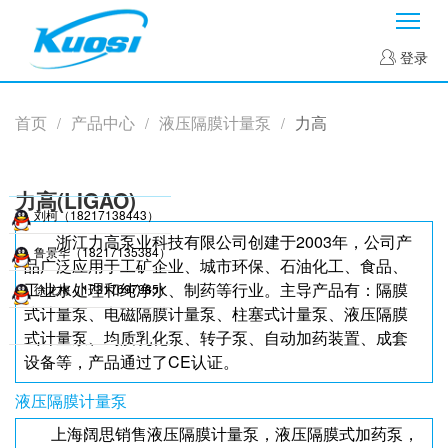
菜
登录
首页
产品中心
液压隔膜计量泵
力高
/
/
/
力高(LIGAO)
刘柯（18217138443）
浙江力高泵业科技有限公司创建于2003年，公司产
鲁景华（18217135384）
品广泛应用于工矿企业、城市环保、石油化工、食品、
工业水处理和纯净水、制药等行业。主导产品有：隔膜
徐龙梅（17317697985）
式计量泵、电磁隔膜计量泵、柱塞式计量泵、液压隔膜
式计量泵、均质乳化泵、转子泵、自动加药装置、成套
设备等，产品通过了CE认证。
液压隔膜计量泵
上海阔思销售液压隔膜计量泵，液压隔膜式加药泵，