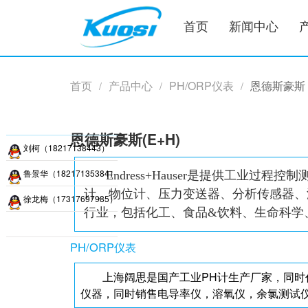
首页
新闻中心
首页
产品中心
PH/ORP仪表
恩德斯豪斯
/
/
/
恩德斯豪斯(E+H)
刘柯（18217138443）
鲁景华（18217135384）
Endress+Hauser是提供工
计、物位计、压力变送器、分析传感器、
徐龙梅（17317697985）
行业，包括化工、食品&饮料、生命科学
PH/ORP仪表
上海阔思是国产工业PH计生产厂家，同时
仪器，同时销售电导率仪，溶氧仪，余氯测试