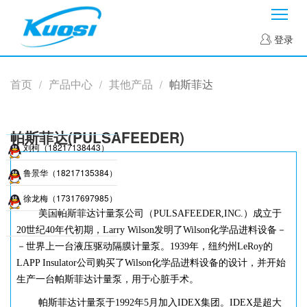
菜
登录
首页
产品中心
其他产品
帕斯菲达
/
/
/
帕斯菲达(PULSAFEEDER)
刘柯（18217138443）
鲁景华（18217135384）
徐龙梅（17317697985）
美国帕斯菲达计量泵公司（
PULSAFEEDER,INC.）成立于
20世纪40年代初期，Larry Wilson发明了Wilson化学品进料设备－
－世界上一台液压驱动隔膜计量泵。1939年，纽约州LeRoy的
LAPP Insulator公司购买了Wilson化学品进料设备的设计，并开始
生产一台帕斯菲达计量泵，用于心脏手术。
帕斯菲达计量泵于
1992年5月加入IDEX集团。IDEX是超大