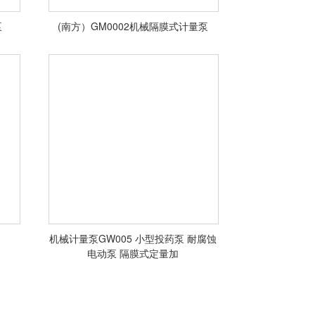
泵
(南方）GM0002机械隔膜式计量泵
泵
<查看详情>
机械计量泵GW005 小型投药泵 耐腐蚀
电动泵 隔膜式定量加