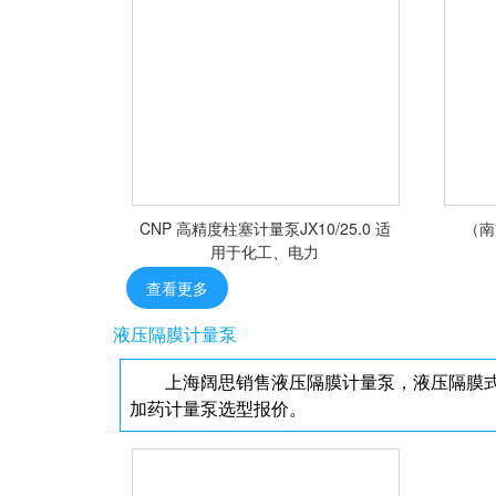
<查看详情>
CNP 高精度柱塞计量泵JX10/25.0 适
（南
用于化工、电力
查看更多
液压隔膜计量泵
上海阔思销售液压隔膜计量泵，液压隔膜式
<查看详情>
加药计量泵选型报价。