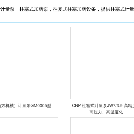
式计量泵，柱塞式加药泵，往复式柱塞加药设备，提供柱塞式计
<查看详情>
<查看详情>
方机械）计量泵GM0005型
CNP 柱塞式计量泵JW7/3.9 高
高压力、高温度化