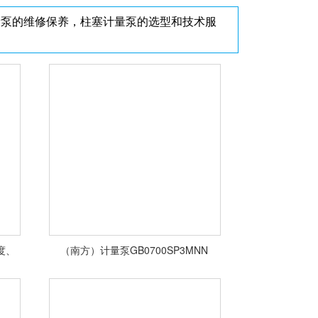
量泵的维修保养，柱塞计量泵的选型和技术服
<查看详情>
精度、
（南方）计量泵GB0700SP3MNN