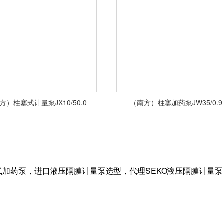
<查看详情>
<查看详情>
方）柱塞式计量泵JX10/50.0
（南方）柱塞加药泵JW35/0.9
加药泵，进口液压隔膜计量泵选型，代理SEKO液压隔膜计量
<查看详情>
<查看详情>