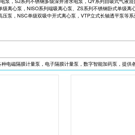
水电泵，SJ系列不锈钢多级深井潜水电泵，QY系列自吸式气液混
单级离心泵，NISO系列端吸离心泵、ZS系列不锈钢卧式单级离
高压泵，NSC单级双吸中开式离心泵，VTP立式长轴透平泵等
各种电磁隔膜计量泵，电子隔膜计量泵，数字智能加药泵，提供