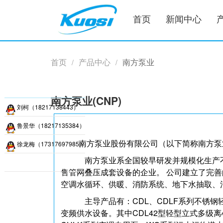
首页
新闻中心
首页
产品中心
南方泵业
/
/
南方泵业(CNP)
刘柯（18217138443）
鲁景华（18217135384）
南方泵业股份有限公司（以下简称南方泵业）创
徐龙梅（17317697985）
南方泵业系全国较早研发并规模化生产不
售管网叠压成套设备的企业。 公司建立了完
空调水循环、供暖、消防系统、地下水抽取、
主导产品有：CDL、CDLF系列不锈钢轻
变频供水设备。其中CDL42型轻型立式多级