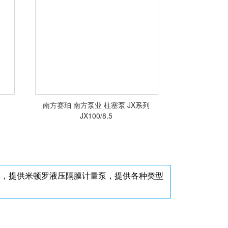
<查看详情>
南方赛珀 南方泵业 柱塞泵 JX系列
JX100/8.5
泵，提供米顿罗液压隔膜计量泵，提供各种类型
<查看详情>