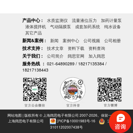
产品中心 :
水质监测仪
流量液位压力
加药计量泵
液体搅拌机
气动隔膜泵
成套加药系统
纯水设备
即插即用 • 一般型
其它产品
出厂前完成接线，
新闻&案例 :
新闻
案例中心
公司视频
公司相册
配备 IEC标准接
技术支持 :
头，极速安装 • 使
技术文章
资料下载
资料查询
用220V单相电源 •
关于我们 :
公司简介
阔思官网
加入阔思
一般型和防爆型可
服务热线 ：
021-64890289 / 18217135384 /
选，满足任何工况
<查看详情>
18217138443
网站地图
| 版权所有 © 上海阔思电子有限公司 2007-2026。保留一切权利。
上海阔思电子有限公司
沪ICP备10001983号-16
沪公网安备
31011202007438号