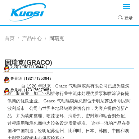
菜
登录
首页
产品中心
固瑞克
/
/
固瑞克(GRACO)
刘柯（18217138443）
鲁景华（18217135384）
自 1926 年以来，Graco 气动隔膜泵有限公司已成为建筑
徐龙梅（17317697985）
业、制造业、加工业和维修行业中流体处理优质泵和喷涂设备提
供商的优良企业。 Graco 气动隔膜泵总部位于明尼苏达州明尼阿
波利斯市，公司与世界各地经销商密切合作，为客户提供创新产
品，并为喷浆整理、喷漆循环、润滑剂、密封剂和粘合剂分配、
过程应用和承包商电力设备设定质量标准。 这些一流的产品在美
国和中国制造，经明尼苏达州、比利时、日本、韩国、中国和澳
大利亚的配销中心供应给客户。