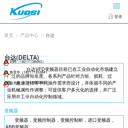
菜
登录
首页
产品中心
台达
/
/
台达(DELTA)
刘柯（18217138443）
台达VFD变频器目前已在工业自动化市场建立
鲁景华（18217135384）
广泛的品牌知名度。各系列产品针对力矩、损耗、过
载、超速运转等不同操作需求而设计，并依据不同的产
徐龙梅（17317697985）
业机械属性作调整；可提供客户多元化的选择，并广泛
应用在工业自动化控制领域。
变频器
变频器，变频控制器，变频控制柜，进口变频器，
ABB变频器