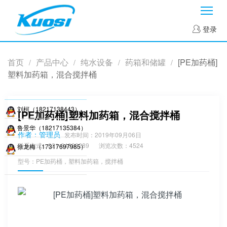
菜
登录
首页
产品中心
纯水设备
药箱和储罐
[PE加药桶]
/
/
/
/
塑料加药箱，混合搅拌桶
刘柯（18217138443）
[PE加药桶]塑料加药箱，混合搅拌桶
鲁景华（18217135384）
作者：管理员
发布时间：2019年09月06日
联系方式：021-64890289
浏览次数：4524
徐龙梅（17317697985）
型号：PE加药桶，塑料加药箱，搅拌桶