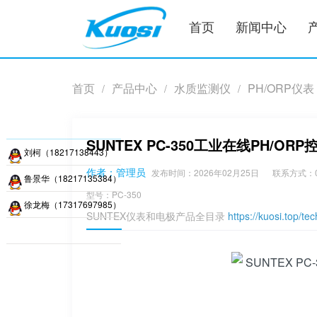
首页
新闻中心
首页
产品中心
水质监测仪
PH/ORP仪表
/
/
/
SUNTEX PC-350工业在线PH/
刘柯（18217138443）
作者：管理员
发布时间：2026年02月25日
联系方式：02
鲁景华（18217135384）
型号：PC-350
徐龙梅（17317697985）
SUNTEX仪表和电极产品全目录
https://kuosi.top/tec