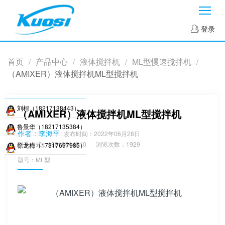
菜
登录
首页
产品中心
液体搅拌机
ML型慢速搅拌机
/
/
/
/
（AMIXER）液体搅拌机ML型搅拌机
刘柯（18217138443）
（AMIXER）液体搅拌机ML型搅拌机
鲁景华（18217135384）
作者：李海平
发布时间：2022年06月28日
联系方式：13818914810
浏览次数：1929
徐龙梅（17317697985）
型号：ML型