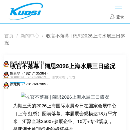
菜
登录
首页
新闻中心
收官不落幕 | 阔思2026上海水展三日盛
/
/
况
刘柯（18217138443）
收官不落幕 | 阔思2026上海水展三日盛况
鲁景华（18217135384）
发布时间：2026-06-12
浏览次数：173
徐龙梅（17317697985）
为期三天的2026上海国际水展今日在国家会展中心
（上海·虹桥）圆满落幕。本届展会规模达18万平方
米，汇聚全球2500+参展企业、10万+专业观众，
是亚洲水处理行业的标杆盛会。