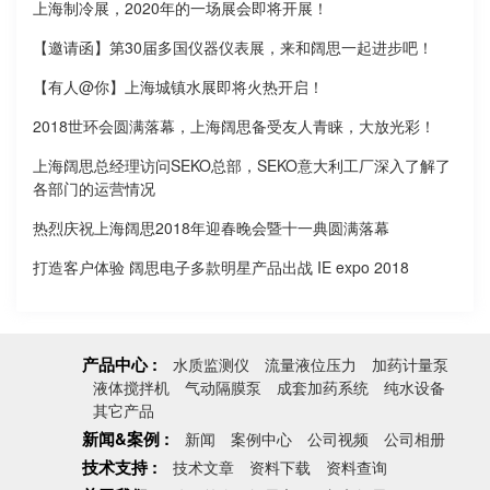
上海制冷展，2020年的一场展会即将开展！
【邀请函】第30届多国仪器仪表展，来和阔思一起进步吧！
【有人@你】上海城镇水展即将火热开启！
2018世环会圆满落幕，上海阔思备受友人青睐，大放光彩！
上海阔思总经理访问SEKO总部，SEKO意大利工厂深入了解了
各部门的运营情况
热烈庆祝上海阔思2018年迎春晚会暨十一典圆满落幕
打造客户体验 阔思电子多款明星产品出战 IE expo 2018
产品中心 :
水质监测仪
流量液位压力
加药计量泵
液体搅拌机
气动隔膜泵
成套加药系统
纯水设备
其它产品
新闻&案例 :
新闻
案例中心
公司视频
公司相册
技术支持 :
技术文章
资料下载
资料查询